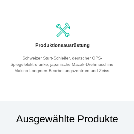
Errungenschaften wurden durch unabhängige Forschung
und Entwicklung geschaffen und 32 Projekte wurden durch
Eigeninvestitionen transformiert.
Produktionsausrüstung
Schweizer Sturt-Schleifer, deutscher OPS-
Spiegelelektrofunke, japanische Mazak-Drehmaschine,
Makino Longmen-Bearbeitungszentrum und Zeiss-
Dreikoordinaten-Prüfgerät.
Ausgewählte Produkte