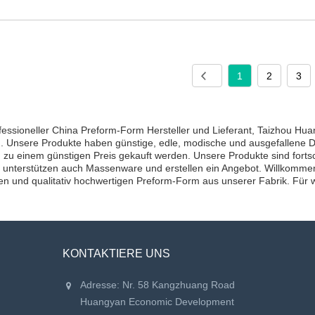
1
2
3
ofessioneller China Preform-Form Hersteller und Lieferant, Taizhou H
. Unsere Produkte haben günstige, edle, modische und ausgefallene
zu einem günstigen Preis gekauft werden. Unsere Produkte sind fortschr
r unterstützen auch Massenware und erstellen ein Angebot. Willkomm
n und qualitativ hochwertigen Preform-Form aus unserer Fabrik. Für w
KONTAKTIERE UNS
Adresse: Nr. 58 Kangzhuang Road
Huangyan Economic Development