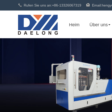
Rufen Sie uns an:
+86-13326067319
Email:
hengy
Heim
Über uns