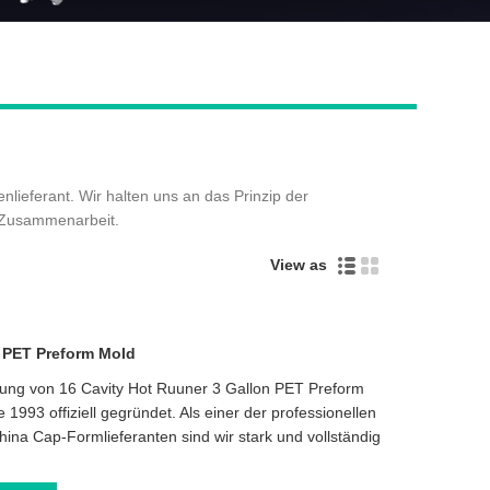
Live
ieferant. Wir halten uns an das Prinzip der
e Zusammenarbeit.
View as
n PET Preform Mold
ellung von 16 Cavity Hot Ruuner 3 Gallon PET Preform
 1993 offiziell gegründet. Als einer der professionellen
ina Cap-Formlieferanten sind wir stark und vollständig