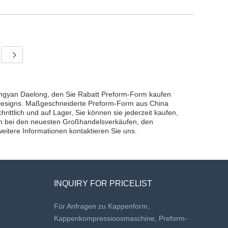
uangyan Daelong, den Sie Rabatt Preform-Form kaufen
 Designs. Maßgeschneiderte Preform-Form aus China
ittlich und auf Lager, Sie können sie jederzeit kaufen,
en bei den neuesten Großhandelsverkäufen, den
eitere Informationen kontaktieren Sie uns.
INQUIRY FOR PRICELIST
Für Anfragen zu Kappenform,
Kappenkompressionsmaschine, Preform-