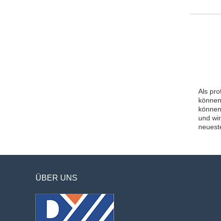
Als pr
können
können 
und wi
neueste
ÜBER UNS