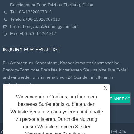
Development Zone Taizhou Zhejiang, China
Tel:
+86-13326067319
Telefon:
+86-13326067319
Email:
hengyuan@cnhengyuan.com
Fax: +86-576-84201717
INQUIRY FOR PRICELIST
Für Anfragen zu Kappenform, Kappenkompressionsmaschine,
Preform-Form oder Preisliste hinterlassen Sie uns bitte Ihre E-Mail
und wir werden uns innerhalb von 24 Stunden mit Ihnen in
Verbindung setzen.
X
Wir verwenden Cookies, um Ihnen ein
besseres Surferlebnis zu bieten, den
Website-Verkehr zu analysieren und Inhalte
zu personalisieren. Durch die Nutzung
dieser Website stimmen Sie der
Copyright © 2022 Taizhou Huangyan Daelong Mould Co., Ltd. Alle