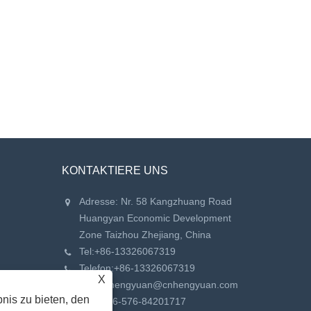
KONTAKTIERE UNS
Adresse: Nr. 58 Kangzhuang Road
Huangyan Economic Development
Zone Taizhou Zhejiang, China
Tel:
+86-13326067319
Telefon:
+86-13326067319
X
Email:
hengyuan@cnhengyuan.com
nis zu bieten, den
Fax: +86-576-84201717