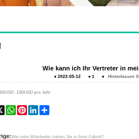
Q
Wie kann ich Ihr Vertreter in m
●
2022-05-12
●
1
●
Hinterlassen S
50USD -100USD pro Jahr
cebook
X
WhatsApp
Pinterest
LinkedIn
Share
ige:
Wie viele Mitarbeiter haben Sie in Ihrer Fabrik?