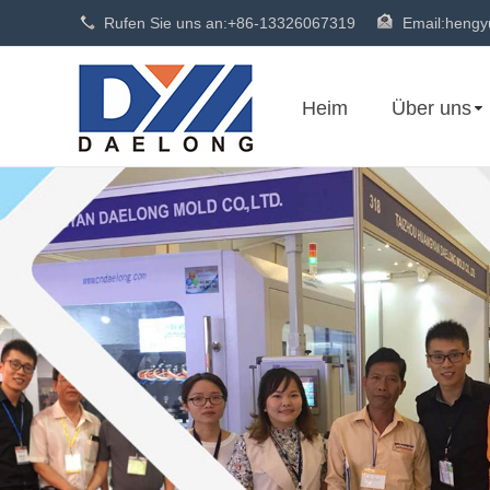
Rufen Sie uns an:
+86-13326067319
Email:
hengy
Heim
Über uns