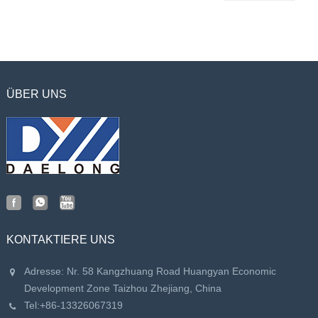
ÜBER UNS
KONTAKTIERE UNS
Adresse: Nr. 58 Kangzhuang Road Huangyan Economic
Development Zone Taizhou Zhejiang, China
Tel:
+86-13326067319