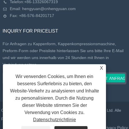
Telefon:
+86-13326067319
Email:
hengyuan@cnhengyuan.com
Fax: +86-576-84201717
INQUIRY FOR PRICELIST
Für Anfragen zu Kappenform, Kappenkompressionsmaschine,
Preform-Form oder Preisliste hinterlassen Sie uns bitte Ihre E-Mail
und wir werden uns innerhalb von 24 Stunden mit Ihnen in
Verbindung setzen.
X
Wir verwenden Cookies, um Ihnen ein
besseres Surferlebnis zu bieten, den
Website-Verkehr zu analysieren und Inhalte
zu personalisieren. Durch die Nutzung
dieser Website stimmen Sie der
Copyright © 2022 Taizhou Huangyan Daelong Mould Co., Ltd. Alle
Verwendung von Cookies zu.
Rechte vorbehalten.
Datenschutzrichtlinie
Verknüpfungen
Sitemap
RSS
XML
Privacy Policy